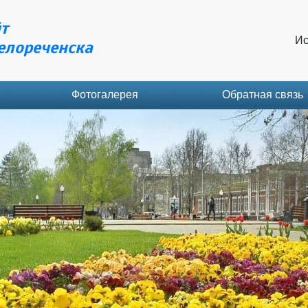
т
Ис
елореченска
Фотогалерея
Обратная связь