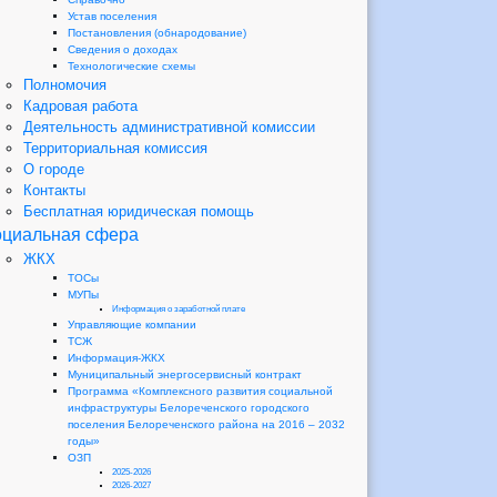
Устав поселения
Постановления (обнародование)
Сведения о доходах
Технологические схемы
Полномочия
Кадровая работа
Деятельность административной комиссии
Территориальная комиссия
О городе
Контакты
Бесплатная юридическая помощь
циальная сфера
ЖКХ
ТОСы
МУПы
Информация о заработной плате
Управляющие компании
ТСЖ
Информация-ЖКХ
Муниципальный энергосервисный контракт
Программа «Комплексного развития социальной
инфраструктуры Белореченского городского
поселения Белореченского района на 2016 – 2032
годы»
ОЗП
2025-2026
2026-2027