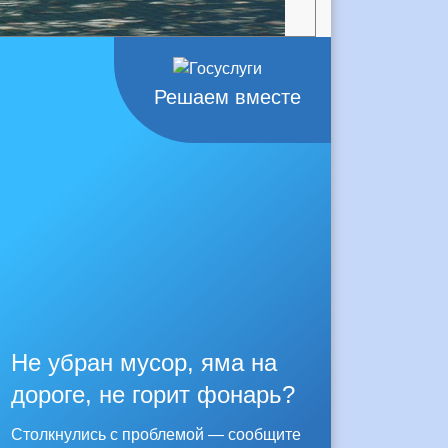
Решаем вместе
Не убран мусор, яма на
дороге, не горит фонарь?
Столкнулись с проблемой — сообщите