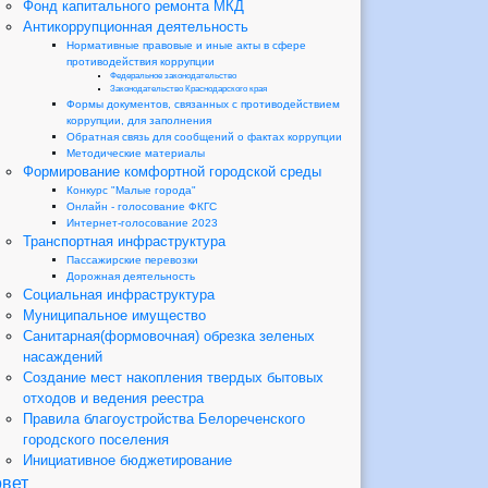
Фонд капитального ремонта МКД
Антикоррупционная деятельность
Нормативные правовые и иные акты в сфере
противодействия коррупции
Федеральное законодательство
Законодательство Краснодарского края
Формы документов, связанных с противодействием
коррупции, для заполнения
Обратная связь для сообщений о фактах коррупции
Методические материалы
Формирование комфортной городской среды
Конкурс "Малые города"
Онлайн - голосование ФКГС
Интернет-голосование 2023
Транспортная инфраструктура
Пассажирские перевозки
Дорожная деятельность
Социальная инфраструктура
Муниципальное имущество
Санитарная(формовочная) обрезка зеленых
насаждений
Создание мест накопления твердых бытовых
отходов и ведения реестра
Правила благоустройства Белореченского
городского поселения
Инициативное бюджетирование
вет