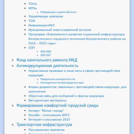
ТОСы
МУПы
Информация о заработной плате
Управляющие компании
ТСЖ
Информация-ЖКХ
Муниципальный энергосервисный контракт
Программа «Комплексного развития социальной инфраструктуры
Белореченского городского поселения Белореченского района на
2016 – 2032 годы»
ОЗП
2025-2026
2026-2027
Фонд капитального ремонта МКД
Антикоррупционная деятельность
Нормативные правовые и иные акты в сфере противодействия
коррупции
Федеральное законодательство
Законодательство Краснодарского края
Формы документов, связанных с противодействием коррупции, для
заполнения
Обратная связь для сообщений о фактах коррупции
Методические материалы
Формирование комфортной городской среды
Конкурс "Малые города"
Онлайн - голосование ФКГС
Интернет-голосование 2023
Транспортная инфраструктура
Пассажирские перевозки