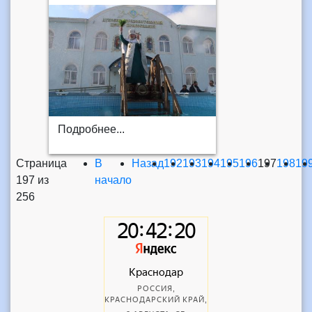
Подробнее...
Страница
В
Назад
192
193
194
195
196
197
198
19
197 из
начало
256