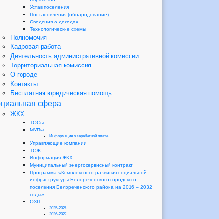
Устав поселения
Постановления (обнародование)
Сведения о доходах
Технологические схемы
Полномочия
Кадровая работа
Деятельность административной комиссии
Территориальная комиссия
О городе
Контакты
Бесплатная юридическая помощь
циальная сфера
ЖКХ
ТОСы
МУПы
Информация о заработной плате
Управляющие компании
ТСЖ
Информация-ЖКХ
Муниципальный энергосервисный контракт
Программа «Комплексного развития социальной
инфраструктуры Белореченского городского
поселения Белореченского района на 2016 – 2032
годы»
ОЗП
2025-2026
2026-2027