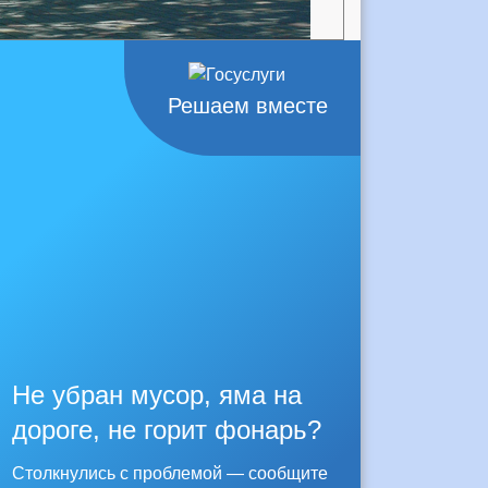
Решаем вместе
Не убран мусор, яма на
дороге, не горит фонарь?
Столкнулись с проблемой — сообщите