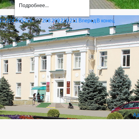
Подробнее...
03
204
205
206
207
208
209
210
211
Вперед
В конец
Ад