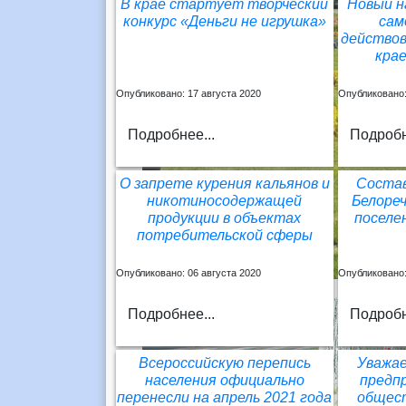
В крае стартует творческий
Новый н
конкурс «Деньги не игрушка»
сам
действов
крае
Опубликовано: 17 августа 2020
Опубликовано:
Подробнее...
Подробн
О запрете курения кальянов и
Соста
никотиносодержащей
Белореч
продукции в объектах
поселе
потребительской сферы
Опубликовано: 06 августа 2020
Опубликовано:
Подробнее...
Подробн
Всероссийскую перепись
Уважа
населения официально
предп
перенесли на апрель 2021 года
общес