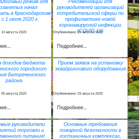
алоговый режим для
Рекомендации для
озанятых начал
руководителей организаций
ать в Краснодарском
потребительской сферы по
 с 1 июля 2020 г.
профилактике новой
коронавирусной инфекции
(COVID-19)
 14 августа 2020
Опубликовано: 07 августа 2020
ее...
Подробнее...
в доходов бюджета
Прием заявок на установку
енского городского
эквайрингового оборудования
ния Белореченского
района
 05 августа 2020
Опубликовано: 03 августа 2020
ее...
Подробнее...
емые руководители
Основные требования
риятий торговли и
пожарной безопасности в
твенного питания!
гостиничных комплексах,