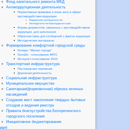
Фонд капитального ремонта МКД
Антикоррупционная деятельность
Нормативные правовые и иные акты в сфере
противодействия коррупции
Федеральное законодательство
Законодательство Краснодарского края
Формы документов, связанных с противодействием
коррупции, для заполнения
Обратная связь для сообщений о фактах коррупции
Методические материалы
Формирование комфортной городской среды
Конкурс "Малые города"
Онлайн - голосование ФКГС
Интернет-голосование 2023
Транспортная инфраструктура
Пассажирские перевозки
Дорожная деятельность
Социальная инфраструктура
Муниципальное имущество
Санитарная(формовочная) обрезка зеленых
насаждений
Создание мест накопления твердых бытовых
отходов и ведения реестра
Правила благоустройства Белореченского
городского поселения
Инициативное бюджетирование
вет