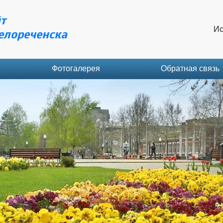
т
Ис
елореченска
Фотогалерея
Обратная связь