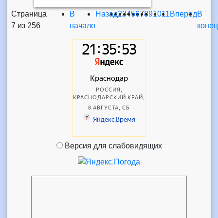
Страница
В
Назад
2
3
4
5
6
7
8
9
10
11
Вперед
В
7 из 256
начало
конец
Версия для слабовидящих