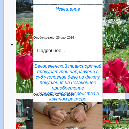
Извещение
Опубликовано: 28 мая 2026
Подробнее...
Белореченской транспортной
прокуратурой направлено в
суд уголовное дело по факту
покушения на незаконное
приобретение
наркотического средства в
Опубликовано: 27 мая 2026
крупном размере