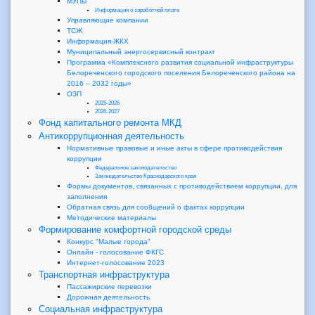
МУПы
Информация о заработной плате
Управляющие компании
ТСЖ
Информация-ЖКХ
Муниципальный энергосервисный контракт
Программа «Комплексного развития социальной инфраструктуры
Белореченского городского поселения Белореченского района на
2016 – 2032 годы»
ОЗП
2025-2026
2026-2027
Фонд капитального ремонта МКД
Антикоррупционная деятельность
Нормативные правовые и иные акты в сфере противодействия
коррупции
Федеральное законодательство
Законодательство Краснодарского края
Формы документов, связанных с противодействием коррупции, для
заполнения
Обратная связь для сообщений о фактах коррупции
Методические материалы
Формирование комфортной городской среды
Конкурс "Малые города"
Онлайн - голосование ФКГС
Интернет-голосование 2023
Транспортная инфраструктура
Пассажирские перевозки
Дорожная деятельность
Социальная инфраструктура