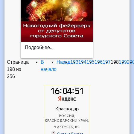
Подробнее...
Страница
В
Назад
193
194
195
196
197
198
199
20
198 из
начало
256