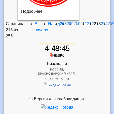
Подробнее...
Страница
В
Назад
208
209
210
211
212
213
214
21
213 из
начало
256
Версия для слабовидящих