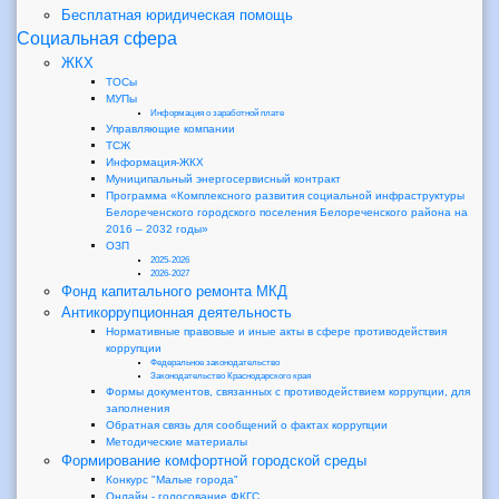
Бесплатная юридическая помощь
Социальная сфера
ЖКХ
ТОСы
МУПы
Информация о заработной плате
Управляющие компании
ТСЖ
Информация-ЖКХ
Муниципальный энергосервисный контракт
Программа «Комплексного развития социальной инфраструктуры
Белореченского городского поселения Белореченского района на
2016 – 2032 годы»
ОЗП
2025-2026
2026-2027
Фонд капитального ремонта МКД
Антикоррупционная деятельность
Нормативные правовые и иные акты в сфере противодействия
коррупции
Федеральное законодательство
Законодательство Краснодарского края
Формы документов, связанных с противодействием коррупции, для
заполнения
Обратная связь для сообщений о фактах коррупции
Методические материалы
Формирование комфортной городской среды
Конкурс "Малые города"
Онлайн - голосование ФКГС