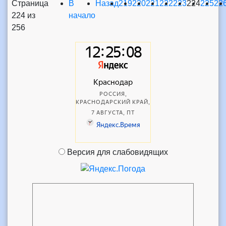
Страница
В
Назад
219
220
221
222
223
224
225
22
224 из
начало
256
Версия для слабовидящих