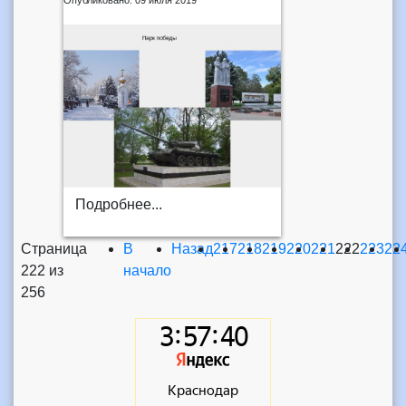
Подробнее...
Страница
В
Назад
217
218
219
220
221
222
223
22
222 из
начало
256