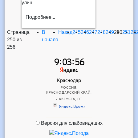
улиц:
Подробнее...
Страница
В
Назад
245
246
247
248
249
250
251
25
250 из
начало
256
Версия для слабовидящих