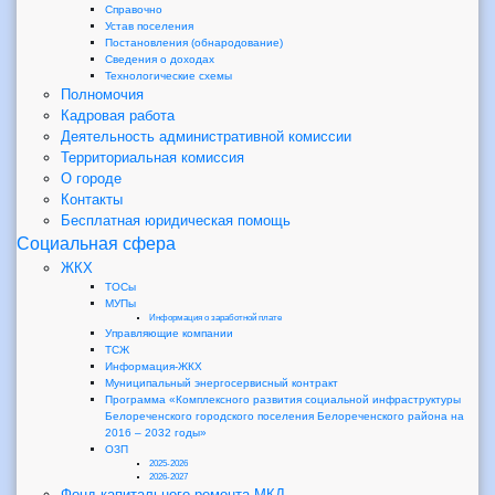
Справочно
Устав поселения
Постановления (обнародование)
Сведения о доходах
Технологические схемы
Полномочия
Кадровая работа
Деятельность административной комиссии
Территориальная комиссия
О городе
Контакты
Бесплатная юридическая помощь
Социальная сфера
ЖКХ
ТОСы
МУПы
Информация о заработной плате
Управляющие компании
ТСЖ
Информация-ЖКХ
Муниципальный энергосервисный контракт
Программа «Комплексного развития социальной инфраструктуры
Белореченского городского поселения Белореченского района на
2016 – 2032 годы»
ОЗП
2025-2026
2026-2027
Фонд капитального ремонта МКД