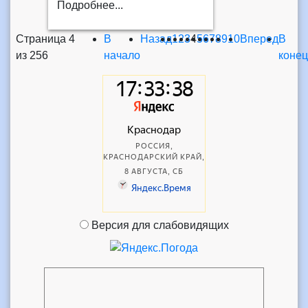
Подробнее...
Страница 4
В
Назад
1
2
3
4
5
6
7
8
9
10
Вперед
В
из 256
начало
конец
Версия для слабовидящих