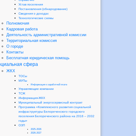
Устав поселения
Постановления (обнародование)
Сведения о доходах
Технологические схемы
Полномочия
Кадровая работа
Деятельность административной комиссии
Территориальная комиссия
О городе
Контакты
Бесплатная юридическая помощь
циальная сфера
ЖКХ
ТОСы
МУПы
Информация о заработной плате
Управляющие компании
ТСЖ
Информация-ЖКХ
Муниципальный энергосервисный контракт
Программа «Комплексного развития социальной
инфраструктуры Белореченского городского
поселения Белореченского района на 2016 – 2032
годы»
ОЗП
2025-2026
2026-2027