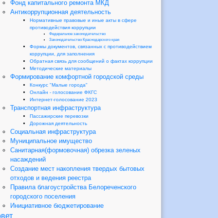
Фонд капитального ремонта МКД
Антикоррупционная деятельность
Нормативные правовые и иные акты в сфере
противодействия коррупции
Федеральное законодательство
Законодательство Краснодарского края
Формы документов, связанных с противодействием
коррупции, для заполнения
Обратная связь для сообщений о фактах коррупции
Методические материалы
Формирование комфортной городской среды
Конкурс "Малые города"
Онлайн - голосование ФКГС
Интернет-голосование 2023
Транспортная инфраструктура
Пассажирские перевозки
Дорожная деятельность
Социальная инфраструктура
Муниципальное имущество
Санитарная(формовочная) обрезка зеленых
насаждений
Создание мест накопления твердых бытовых
отходов и ведения реестра
Правила благоустройства Белореченского
городского поселения
Инициативное бюджетирование
вет