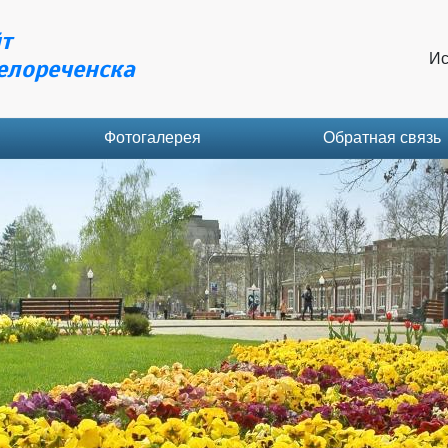
т
Ис
елореченска
Фотогалерея
Обратная связь