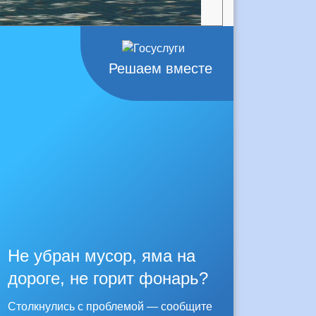
Решаем вместе
Не убран мусор, яма на
дороге, не горит фонарь?
Столкнулись с проблемой — сообщите