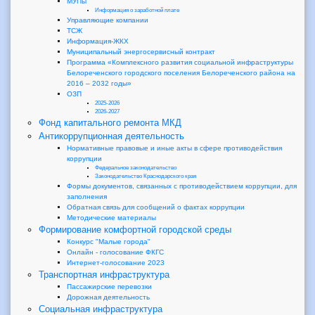
МУПы
Информация о заработной плате
Управляющие компании
ТСЖ
Информация-ЖКХ
Муниципальный энергосервисный контракт
Программа «Комплексного развития социальной инфраструктуры
Белореченского городского поселения Белореченского района на
2016 – 2032 годы»
ОЗП
2025-2026
2026-2027
Фонд капитального ремонта МКД
Антикоррупционная деятельность
Нормативные правовые и иные акты в сфере противодействия
коррупции
Федеральное законодательство
Законодательство Краснодарского края
Формы документов, связанных с противодействием коррупции, для
заполнения
Обратная связь для сообщений о фактах коррупции
Методические материалы
Формирование комфортной городской среды
Конкурс "Малые города"
Онлайн - голосование ФКГС
Интернет-голосование 2023
Транспортная инфраструктура
Пассажирские перевозки
Дорожная деятельность
Социальная инфраструктура