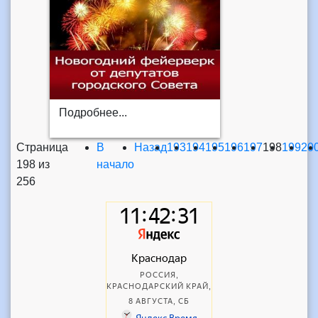
Подробнее...
Страница
В
Назад
193
194
195
196
197
198
199
20
198 из
начало
256